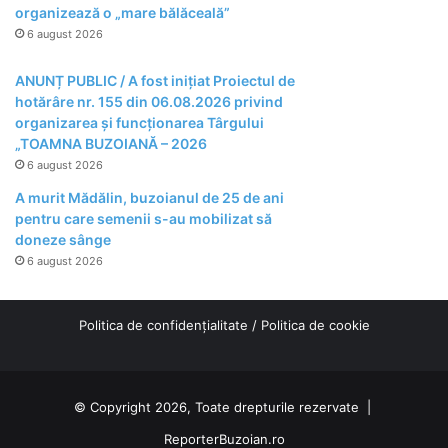
organizează o „mare bălăceală”
6 august 2026
ANUNȚ PUBLIC / A fost inițiat Proiectul de
hotărâre nr. 155 din 06.08.2026 privind
organizarea şi funcţionarea Târgului
„TOAMNA BUZOIANĂ – 2026
6 august 2026
A murit Mădălin, buzoianul de 25 de ani
pentru care semenii s-au mobilizat să
doneze sânge
6 august 2026
Politica de confidențialitate
/
Politica de cookie
© Copyright 2026, Toate drepturile rezervate |
ReporterBuzoian.ro