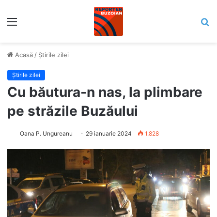
Meniu
C
Acasă
/
Știrile zilei
Știrile zilei
Cu băutura-n nas, la plimbare
pe străzile Buzăului
Oana P. Ungureanu
29 ianuarie 2024
1.828