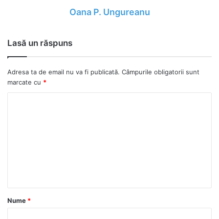
Oana P. Ungureanu
Lasă un răspuns
Adresa ta de email nu va fi publicată.
Câmpurile obligatorii sunt
marcate cu
*
C
o
m
e
n
t
a
Nume
*
r
i