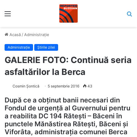
Meniu
C
Acasă
/
Administrație
Administrație
Știrile zilei
GALERIE FOTO: Continuă seria
asfaltărilor la Berca
Cosmin Șontică
5 septembrie 2016
43
După ce a obținut banii necesari din
Fondul de urgență al Guvernului pentru
a reabilita DC 194 Rătești – Băceni în
punctele Mănăstirea Rătești, Băceni și
Viforâta, administrația comunei Berca