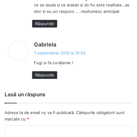
ce se lauda si ce aratati si dv ñu este realitate…as
dori si eu un raspuns …..multumesc anticipat
Răspunde
s
Gabriela
p
7 septembrie 2016 la 10:55
u
Fugi si fa curățenie !
n
e
Răspunde
:
Lasă un răspuns
Adresa ta de email nu va fi publicată.
Câmpurile obligatorii sunt
marcate cu
*
C