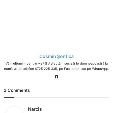
Cosmin Șontică
Vă mulțumim pentru vizită! Așteptăm sesizările dumneavoastră la
numărul de telefon 0725 225 335, pe Facebook sau pe WhatsApp.
Fa
ce
bo
2 Comments
ok
s
Narcis