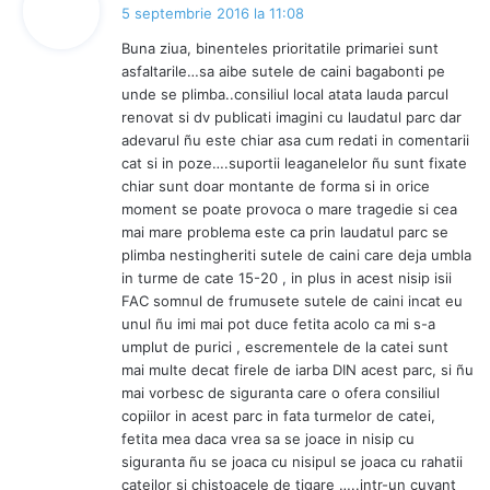
p
5 septembrie 2016 la 11:08
u
Buna ziua, binenteles prioritatile primariei sunt
n
asfaltarile…sa aibe sutele de caini bagabonti pe
e
unde se plimba..consiliul local atata lauda parcul
:
renovat si dv publicati imagini cu laudatul parc dar
adevarul ñu este chiar asa cum redati in comentarii
cat si in poze….suportii leaganelelor ñu sunt fixate
chiar sunt doar montante de forma si in orice
moment se poate provoca o mare tragedie si cea
mai mare problema este ca prin laudatul parc se
plimba nestingheriti sutele de caini care deja umbla
in turme de cate 15-20 , in plus in acest nisip isii
FAC somnul de frumusete sutele de caini incat eu
unul ñu imi mai pot duce fetita acolo ca mi s-a
umplut de purici , escrementele de la catei sunt
mai multe decat firele de iarba DIN acest parc, si ñu
mai vorbesc de siguranta care o ofera consiliul
copiilor in acest parc in fata turmelor de catei,
fetita mea daca vrea sa se joace in nisip cu
siguranta ñu se joaca cu nisipul se joaca cu rahatii
cateilor si chistoacele de tigare …..intr-un cuvant