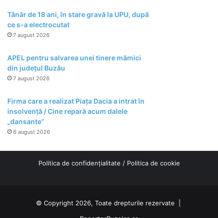
Tânăr de 18 ani, în stare gravă la UPU, după
ce s-a electrocutat
7 august 2026
APEL pentru salvarea unei tinere mămici
din județul Buzău
7 august 2026
Firma care a realizat Piața Dacia a intrat în
insolvență / Cine repară acum dalele
„dansante”
6 august 2026
Politica de confidențialitate
/
Politica de cookie
© Copyright 2026, Toate drepturile rezervate |