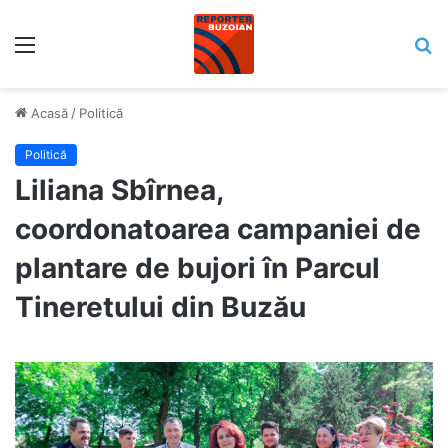
Meniu
C
Acasă
/
Politică
Politică
Liliana Sbîrnea,
coordonatoarea campaniei de
plantare de bujori în Parcul
Tineretului din Buzău