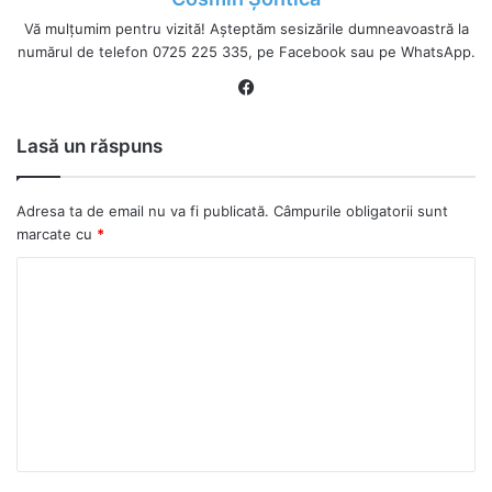
Vă mulțumim pentru vizită! Așteptăm sesizările dumneavoastră la
numărul de telefon 0725 225 335, pe Facebook sau pe WhatsApp.
Fa
ce
bo
Lasă un răspuns
ok
Adresa ta de email nu va fi publicată.
Câmpurile obligatorii sunt
marcate cu
*
C
o
m
e
n
t
a