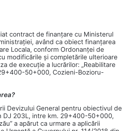
at contract de finanţare cu Ministerul
dministraţiei, având ca obiect finanţarea
tare Locala, conform Ordonanţei de
u modificările şi completările ulterioare
faza de execuție a lucrărilor: „Reabilitare
 29+400-50+000, Cozieni-Bozioru-
area?
ării Devizului General pentru obiectivul de
ean DJ 203L, intre km. 29+400-50+000,
zău” a apărut ca urmare a aplicării