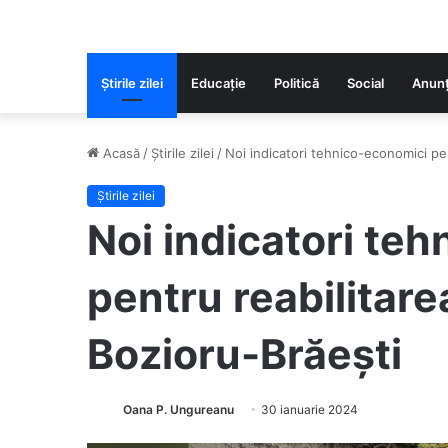
Știrile zilei
Educaţie
Politică
Social
Anunț
Acasă
/
Știrile zilei
/
Noi indicatori tehnico-economici pe
Știrile zilei
Noi indicatori te
pentru reabilitar
Bozioru-Brăești
Oana P. Ungureanu
30 ianuarie 2024