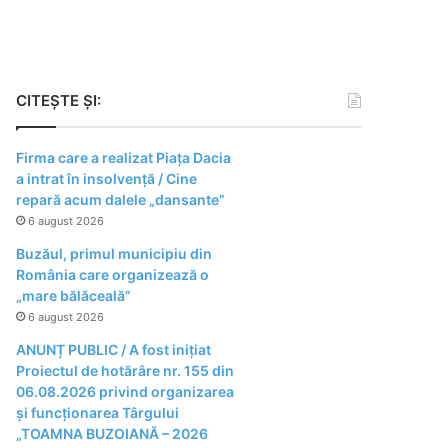
CITEȘTE ȘI:
Firma care a realizat Piața Dacia
a intrat în insolvență / Cine
repară acum dalele „dansante”
6 august 2026
Buzăul, primul municipiu din
România care organizează o
„mare bălăceală”
6 august 2026
ANUNȚ PUBLIC / A fost inițiat
Proiectul de hotărâre nr. 155 din
06.08.2026 privind organizarea
şi funcţionarea Târgului
„TOAMNA BUZOIANĂ – 2026