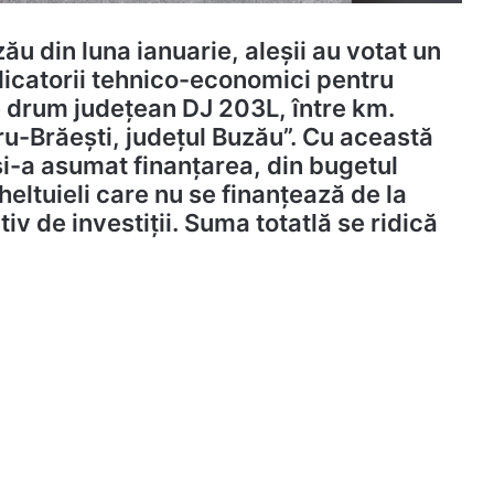
ău din luna ianuarie, aleșii au votat un
ndicatorii tehnico-economici pentru
re drum județean DJ 203L, între km.
-Brăești, județul Buzău”. Cu această
i-a asumat finanţarea, din bugetul
heltuieli care nu se finanţează de la
iv de investiţii. Suma totatlă se ridică