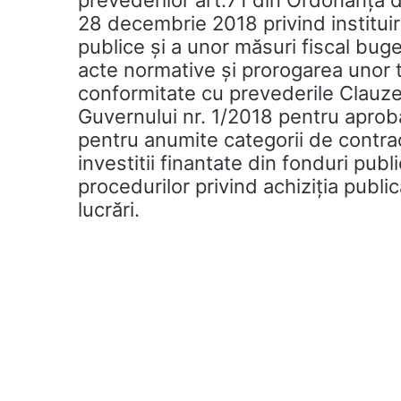
prevederilor art.71 din Ordonanța 
28 decembrie 2018 privind instituir
publice şi a unor măsuri fiscal bug
acte normative şi prorogarea unor
conformitate cu prevederile Clauze
Guvernului nr. 1/2018 pentru aproba
pentru anumite categorii de contrac
investitii finantate din fonduri publ
procedurilor privind achiziția public
lucrări.