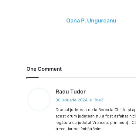
Oana P. Ungureanu
One Comment
s
Radu Tudor
p
30 ianuarie 2024 la 18:42
u
Drumul județean de la Berca la Chiliile și 
n
acest drum județean nu a fost asfaltat nici
e
legătura cu județul Vrancea, prin munți. C
:
trece, iar noi îmbătrânim!