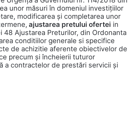
de Urgență a Guvernului nr. 114/2018 din
ea unor măsuri în domeniul investițiilor
etare, modificarea şi completarea unor
 termene,
ajustarea pretului ofertei
in
i 48 Ajustarea Preturilor, din Ordonanta
rea conditiilor generale si specifice
te de achizitie aferente obiectivelor de
ice precum și încheierii tuturor
ă a contractelor de prestări servicii și