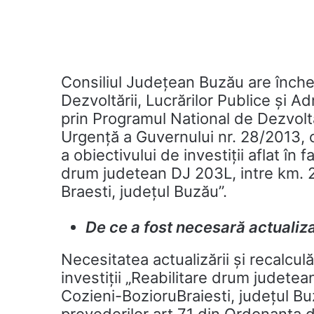
Consiliul Judeţean Buzău are închei
Dezvoltării, Lucrărilor Publice şi A
prin Programul National de Dezvol
Urgenţă a Guvernului nr. 28/2013, c
a obiectivului de investiţii aflat în 
drum judetean DJ 203L, intre km.
Braesti, județul Buzău”.
De ce a fost necesară actualiz
Necesitatea actualizării și recalcul
investiţii „Reabilitare drum judet
Cozieni-BozioruBraiesti, județul Bu