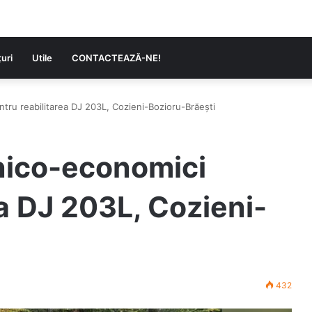
uri
Utile
CONTACTEAZĂ-NE!
ntru reabilitarea DJ 203L, Cozieni-Bozioru-Brăești
hnico-economici
ea DJ 203L, Cozieni-
432