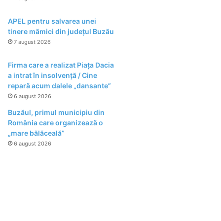
APEL pentru salvarea unei
tinere mămici din județul Buzău
7 august 2026
Firma care a realizat Piața Dacia
a intrat în insolvență / Cine
repară acum dalele „dansante”
6 august 2026
Buzăul, primul municipiu din
România care organizează o
„mare bălăceală”
6 august 2026