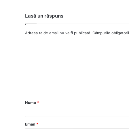
Lasă un răspuns
Adresa ta de email nu va fi publicată.
Câmpurile obligator
C
o
m
e
n
t
a
Nume
*
r
i
u
Email
*