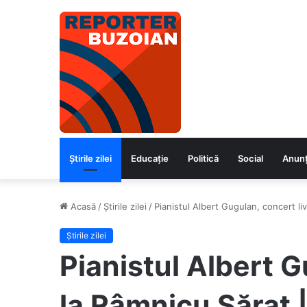
Știrile zilei
Educaţie
Politică
Social
Anunț
Acasă
/
Știrile zilei
/
Pianistul Albert Gugulan, concert liv
Știrile zilei
Pianistul Albert G
la Râmnicu Sărat |