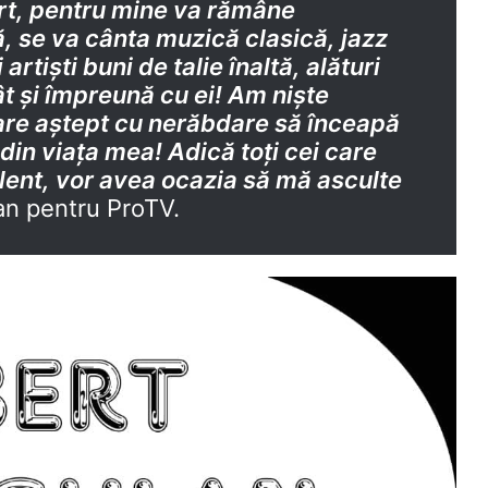
t, pentru mine va rămâne
, se va cânta muzică clasică, jazz
rtiști buni de talie înaltă, alături
ât și împreună cu ei! Am niște
 care aștept cu nerăbdare să înceapă
in viața mea! Adică toți cei care
lent, vor avea ocazia să mă asculte
lan pentru ProTV.