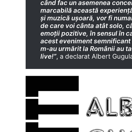
când fac un asemenea concer
marcabilă această experiență
și muzică ușoară, vor fi numai a
de care voi cânta atât solo, c
emoții pozitive, în sensul în
acest eveniment semnificant d
m-au urmărit la Românii au ta
live!”
, a declarat Albert Gugu