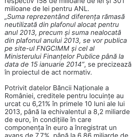
respectiv 158 de milioane de lei şi 301
milioane de lei pentru ANL.
„Suma reprezentând diferenţa rămasă
neutilizată din plafonul alocat pentru
anul 2013, precum şi suma nealocată
din plafonul anului 2013, se vor publica
pe site-ul FNGCIMM şi cel al
Ministerului Finanţelor Publice până la
data de 15 ianuarie 2014”
, se precizează
în proiectul de act normativ.
Potrivit datelor Băncii Na­ţionale a
României, cre­ditele pentru locuinţe au
urcat cu 6,21% în primele 10 luni ale lui
2013, până la echivalentul a 8,2 miliarde
de euro, în condiţiile în care
componenţa în euro a înregistrat un
avans de 7,7%, până la 6,86 miliarde de