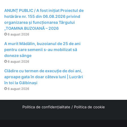
ANUNȚ PUBLIC / A fost inițiat Proiectul de
hotărâre nr. 155 din 06.08.2026 privind
organizarea şi funcţionarea Târgului
„TOAMNA BUZOIANĂ – 2026
6 august 2026
A murit Mădălin, buzoianul de 25 de ani
pentru care semenii s-au mobilizat să
doneze sânge
6 august 2026
Clădire cu termen de execuție de doi ani,
aproape gata în doar câteva luni | Lucrări
în toi la Gălbinași
6 august 2026
Politica de confidențialitate
/
Politica de cookie