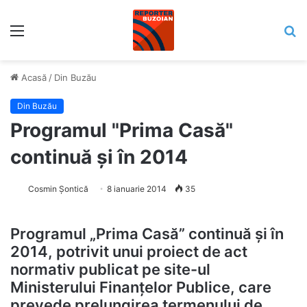
Meniu
C
Acasă
/
Din Buzău
Din Buzău
Programul "Prima Casă"
continuă și în 2014
Cosmin Șontică
8 ianuarie 2014
35
Programul „Prima Casă” continuă şi în
2014, potrivit unui proiect de act
normativ publicat pe site-ul
Ministerului Finanţelor Publice, care
prevede prelungirea termenului de