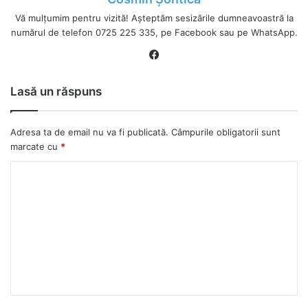
Vă mulțumim pentru vizită! Așteptăm sesizările dumneavoastră la
numărul de telefon 0725 225 335, pe Facebook sau pe WhatsApp.
Fa
ce
bo
Lasă un răspuns
ok
Adresa ta de email nu va fi publicată.
Câmpurile obligatorii sunt
marcate cu
*
C
o
m
e
n
t
a