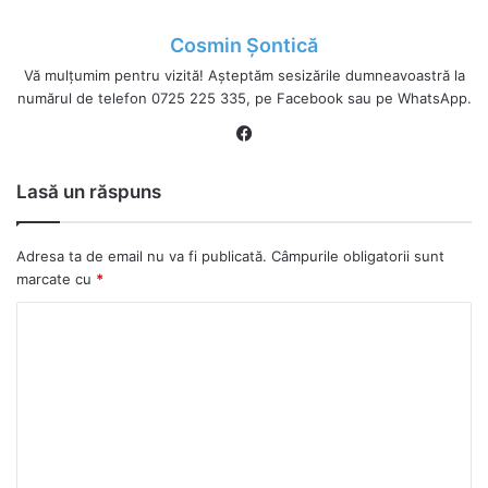
Cosmin Șontică
Vă mulțumim pentru vizită! Așteptăm sesizările dumneavoastră la
numărul de telefon 0725 225 335, pe Facebook sau pe WhatsApp.
Fa
ce
bo
Lasă un răspuns
ok
Adresa ta de email nu va fi publicată.
Câmpurile obligatorii sunt
marcate cu
*
C
o
m
e
n
t