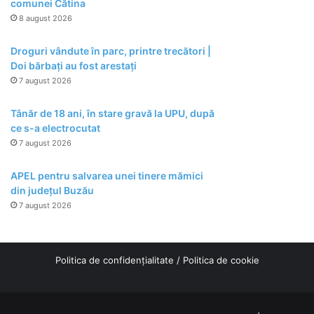
comunei Cătina
8 august 2026
Droguri vândute în parc, printre trecători |
Doi bărbați au fost arestați
7 august 2026
Tânăr de 18 ani, în stare gravă la UPU, după
ce s-a electrocutat
7 august 2026
APEL pentru salvarea unei tinere mămici
din județul Buzău
7 august 2026
Politica de confidențialitate
/
Politica de cookie