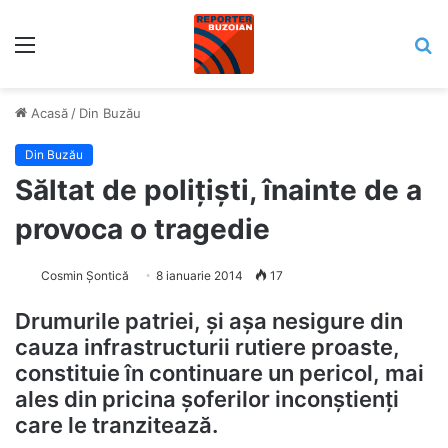
Meniu
C
Acasă
/
Din Buzău
Din Buzău
Săltat de polițiști, înainte de a
provoca o tragedie
Cosmin Șontică
8 ianuarie 2014
17
Drumurile patriei, și așa nesigure din
cauza infrastructurii rutiere proaste,
constituie în continuare un pericol, mai
ales din pricina șoferilor inconștienți
care le tranzitează.