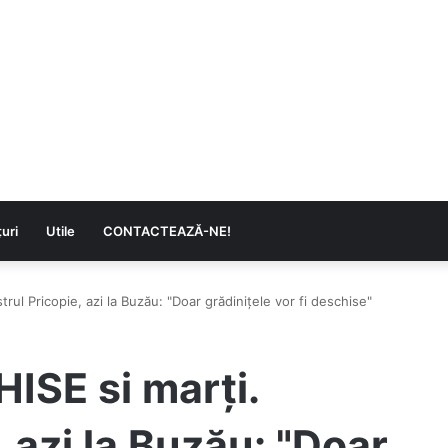
uri
Utile
CONTACTEAZĂ-NE!
trul Pricopie, azi la Buzău: "Doar grădinițele vor fi deschise"
ISE si marți.
, azi la Buzău: "Doar