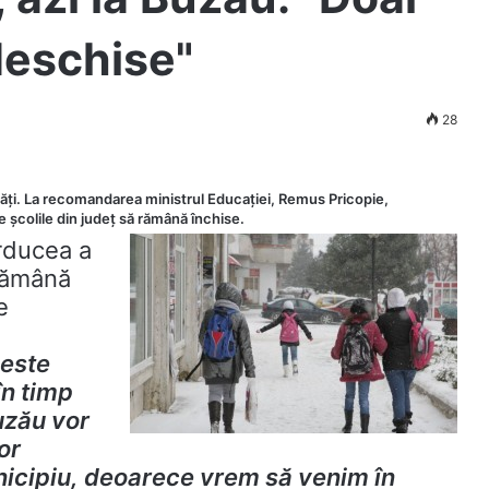
 deschise"
28
ități. La recomandarea ministrul Educației, Remus Pricopie,
te școlile din județ să rămână închise.
rducea a
 rămână
e
 este
în timp
Buzău vor
or
unicipiu, deoarece vrem să venim în