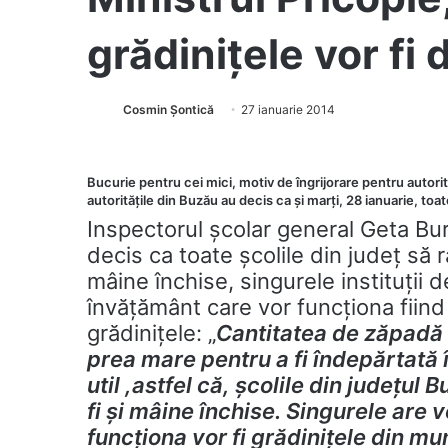
grădinițele vor fi
Cosmin Șontică
27 ianuarie 2014
Bucurie pentru cei mici, motiv de îngrijorare pentru autor
autoritățile din Buzău au decis ca și marți, 28 ianuarie, toa
Inspectorul școlar general Geta Bu
decis ca toate școlile din județ să
mâine închise, singurele instituții d
învățământ care vor funcționa fiind
grădinițele: „
Cantitatea de zăpadă
prea mare pentru a fi îndepărtată 
util ,astfel că, școlile din județul 
fi și mâine închise. Singurele are v
funcționa vor fi grădinițele din m