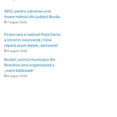
APEL pentru salvarea unei
tinere mămici din județul Buzău
7 august 2026
Firma care a realizat Piața Dacia
a intrat în insolvență / Cine
repară acum dalele „dansante”
6 august 2026
Buzăul, primul municipiu din
România care organizează o
„mare bălăceală”
6 august 2026