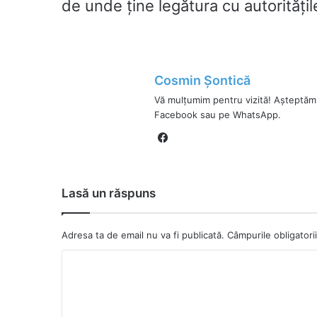
de unde ține legătura cu autoritățil
Cosmin Șontică
Vă mulțumim pentru vizită! Așteptăm
Facebook sau pe WhatsApp.
Fa
ce
bo
ok
Lasă un răspuns
Adresa ta de email nu va fi publicată.
Câmpurile obligator
C
o
m