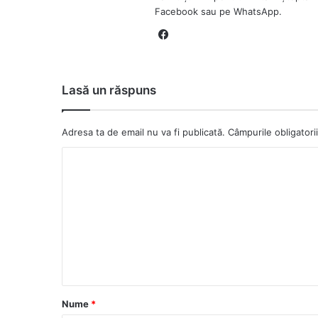
Facebook sau pe WhatsApp.
Fa
ce
bo
ok
Lasă un răspuns
Adresa ta de email nu va fi publicată.
Câmpurile obligator
C
o
m
e
n
t
a
Nume
*
r