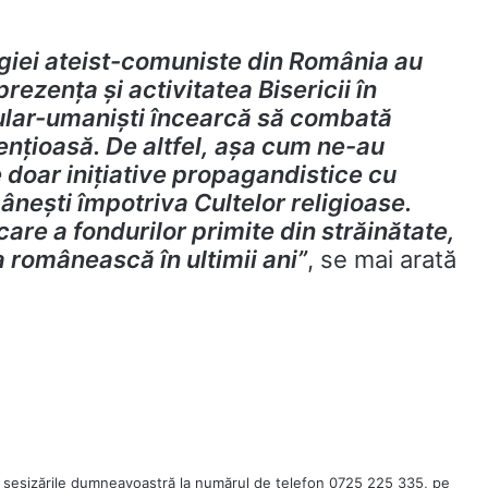
logiei ateist-comuniste din România au
prezenţa şi activitatea Bisericii în
ecular-umanişti încearcă să combată
enţioasă. De altfel, aşa cum ne-au
e doar iniţiative propagandistice cu
mâneşti împotriva Cultelor religioase.
icare a fondurilor primite din străinătate,
 românească în ultimii ani”
, se mai arată
 sesizările dumneavoastră la numărul de telefon 0725 225 335, pe