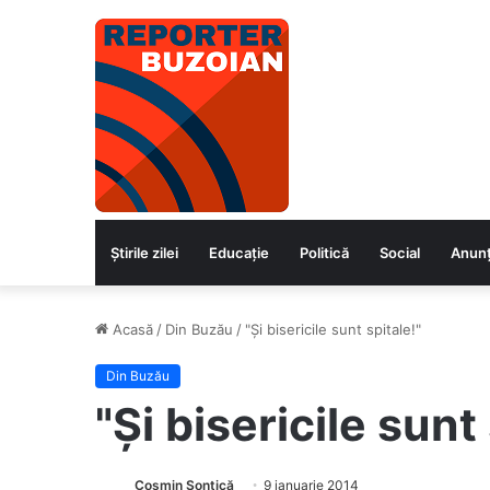
Știrile zilei
Educaţie
Politică
Social
Anunț
Acasă
/
Din Buzău
/
"Și bisericile sunt spitale!"
Din Buzău
"Și bisericile sunt
Cosmin Șontică
9 ianuarie 2014