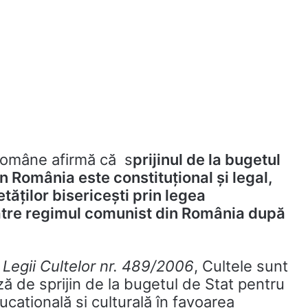
 Române afirmă că s
prijinul de la bugetul
in România este constituţional şi legal,
tăţilor bisericeşti prin legea
 către regimul comunist din România după
i
Legii Cultelor nr. 489/2006
, Cultele sunt
ă de sprijin de la bugetul de Stat pentru
ducaţională şi culturală în favoarea