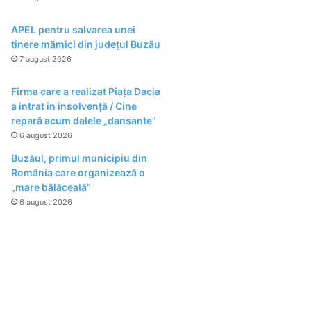
APEL pentru salvarea unei
tinere mămici din județul Buzău
7 august 2026
Firma care a realizat Piața Dacia
a intrat în insolvență / Cine
repară acum dalele „dansante”
6 august 2026
Buzăul, primul municipiu din
România care organizează o
„mare bălăceală”
6 august 2026