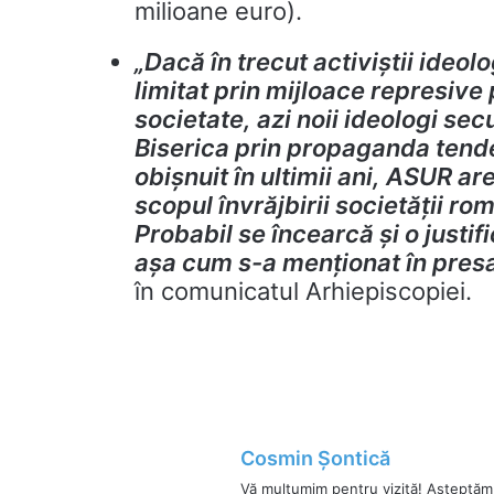
milioane euro).
„Dacă
în trecut activiştii ideo
limitat prin mijloace represive 
societate, azi noii ideologi s
Biserica prin propaganda
tend
obişnuit în ultimii ani, ASUR ar
scopul învrăjbirii societăţii ro
Probabil se încearcă şi o justif
aşa cum s-a menţionat în presa
în comunicatul Arhiepiscopiei.
Cosmin Șontică
Vă mulțumim pentru vizită! Așteptăm