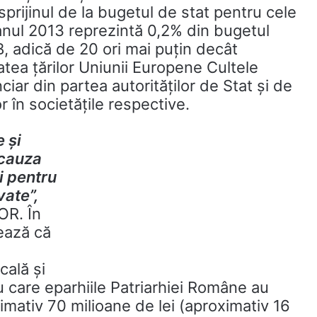
prijinul de la bugetul de stat pentru cele
anul 2013 reprezintă 0,2% din bugetul
, adică de 20 ori mai puţin decât
atea ţărilor Uniunii Europene Cultele
ciar din partea autorităţilor de Stat şi de
lor în societăţile respective.
 şi
 cauza
şi pentru
vate”,
BOR.
În
zează că
cală şi
u care eparhiile Patriarhiei Române au
imativ 70 milioane de lei (aproximativ 16