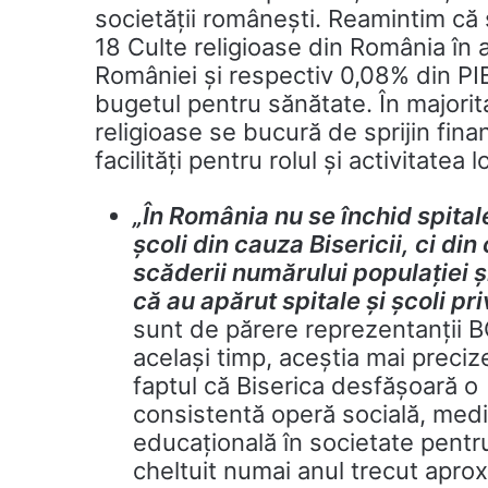
societăţii româneşti. Reamintim că s
18 Culte religioase din România în 
României şi respectiv 0,08% din PIB
bugetul pentru sănătate. În majorit
religioase se bucură de sprijin finan
facilităţi pentru rolul şi activitatea 
„În România nu se închid spitale
şcoli din cauza Bisericii, ci din
scăderii numărului popul
aţiei 
că au apărut spitale şi şcoli pri
sunt de părere reprezentanții 
acelaşi timp, aceștia mai preci
faptul că Biserica desfăşoară o
consistentă operă socială, medi
educaţională în societate pentr
cheltuit numai anul trecut aprox