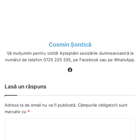
Cosmin Șontică
Vă mulțumim pentru vizită! Așteptăm sesizările dumneavoastră la
numărul de telefon 0725 225 335, pe Facebook sau pe WhatsApp.
Fa
ce
bo
Lasă un răspuns
ok
Adresa ta de email nu va fi publicată.
Câmpurile obligatorii sunt
marcate cu
*
C
o