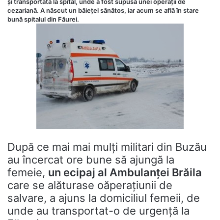
și transportată la spital, unde a fost supusă unei operații de
cezariană. A născut un băiețel sănătos, iar acum se află în stare
bună spitalul din Făurei.
După ce mai mai mulți militari din Buzău
au încercat ore bune să ajungă la
femeie,
un ecipaj al Ambulanței Brăila
care se alăturase oăperațiunii de
salvare, a ajuns la domiciliul femeii, de
unde au transportat-o de urgență la