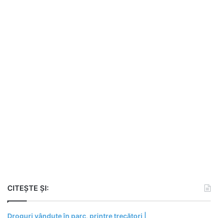
CITEȘTE ȘI:
Droguri vândute în parc, printre trecători |