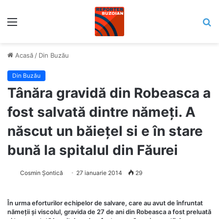
Meniu
C
Acasă
/
Din Buzău
Din Buzău
Tânăra gravidă din Robeasca a
fost salvată dintre nămeți. A
născut un băiețel si e în stare
bună la spitalul din Făurei
Cosmin Șontică
27 ianuarie 2014
29
În urma eforturilor echipelor de salvare, care au avut de înfruntat
nămeții și viscolul, gravida de 27 de ani din Robeasca a fost preluată