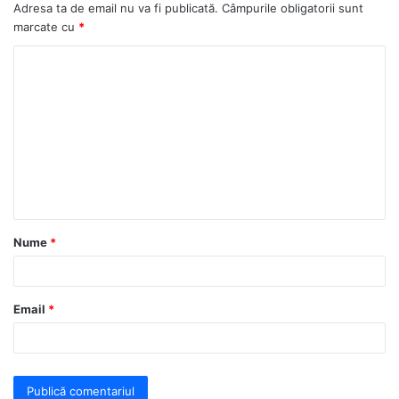
Adresa ta de email nu va fi publicată.
Câmpurile obligatorii sunt
marcate cu
*
C
o
m
e
n
t
a
Nume
*
r
i
u
Email
*
*