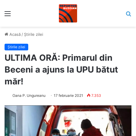
Meniu
C
Acasă
/
Știrile zilei
Știrile zilei
ULTIMA ORĂ: Primarul din
Beceni a ajuns la UPU bătut
măr!
Oana P. Ungureanu
17 februarie 2021
7.353