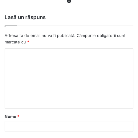
Fa
ce
bo
Lasă un răspuns
ok
Adresa ta de email nu va fi publicată.
Câmpurile obligatorii sunt
marcate cu
*
C
o
m
e
n
t
a
Nume
*
r
i
u