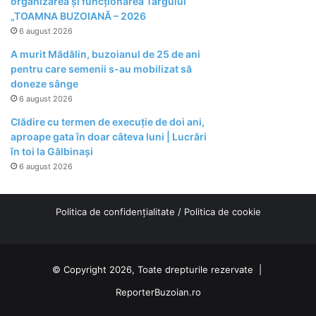
organizarea şi funcţionarea Târgului
„TOAMNA BUZOIANĂ – 2026
6 august 2026
A murit Mădălin, buzoianul de 25 de ani
pentru care semenii s-au mobilizat să
doneze sânge
6 august 2026
Clădire cu termen de execuție de doi ani,
aproape gata în doar câteva luni | Lucrări
în toi la Gălbinași
6 august 2026
Politica de confidențialitate
/
Politica de cookie
© Copyright 2026, Toate drepturile rezervate |
ReporterBuzoian.ro