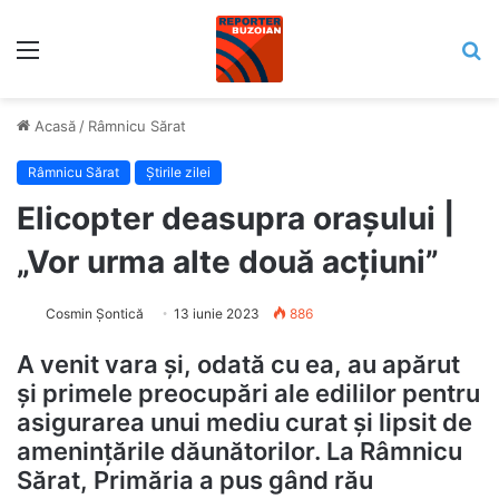
Meniu
C
Acasă
/
Râmnicu Sărat
Râmnicu Sărat
Știrile zilei
Elicopter deasupra orașului |
„Vor urma alte două acțiuni”
Cosmin Șontică
13 iunie 2023
886
A venit vara și, odată cu ea, au apărut
și primele preocupări ale edililor pentru
asigurarea unui mediu curat și lipsit de
amenințările dăunătorilor. La Râmnicu
Sărat, Primăria a pus gând rău